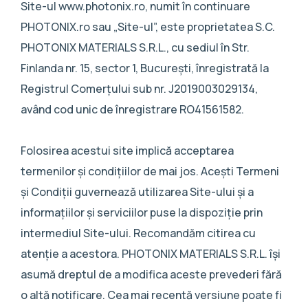
Site-ul www.photonix.ro, numit în continuare
PHOTONIX.ro sau „Site-ul”, este proprietatea S.C.
PHOTONIX MATERIALS S.R.L., cu sediul în Str.
Finlanda nr. 15, sector 1, București, înregistrată la
Registrul Comerţului sub nr. J2019003029134,
având cod unic de înregistrare RO41561582.
Folosirea acestui site implică acceptarea
termenilor și condițiilor de mai jos. Acești Termeni
și Condiții guvernează utilizarea Site-ului și a
informațiilor și serviciilor puse la dispoziție prin
intermediul Site-ului. Recomandăm citirea cu
atenție a acestora. PHOTONIX MATERIALS S.R.L. își
asumă dreptul de a modifica aceste prevederi fără
o altă notificare. Cea mai recentă versiune poate fi