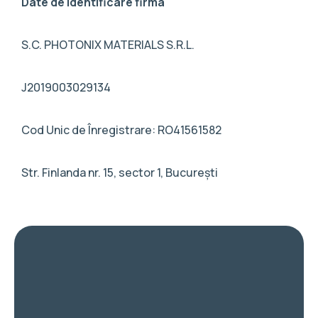
Date de identificare firma
S.C. PHOTONIX MATERIALS S.R.L.
J2019003029134
Cod Unic de Înregistrare: RO41561582
Str. Finlanda nr. 15, sector 1, București