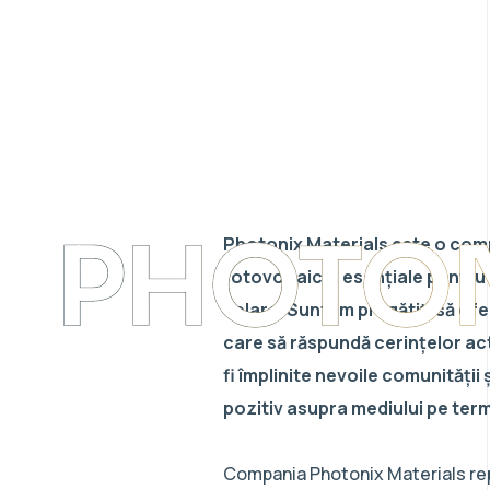
PHOTO
Photonix Materials este o comp
fotovoltaice, esențiale pentru
solare. Suntem pregătiți să ofer
care să răspundă cerințelor act
fi împlinite nevoile comunități
pozitiv asupra mediului pe ter
Compania Photonix Materials re