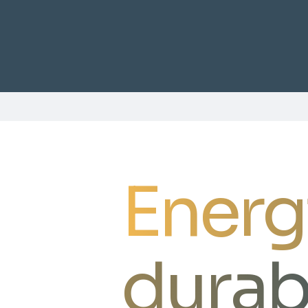
Energ
durab