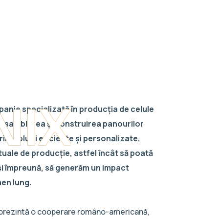
NIX
anie specializată în producția de celule
 asamblarea și construirea panourilor
im soluții eficiente și personalizate,
uale de producție, astfel încât să poată
i și împreună, să generăm un impact
men lung.
prezintă o cooperare româno-americană,