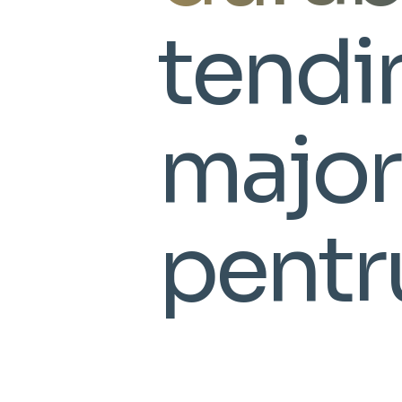
tendi
major
pentru