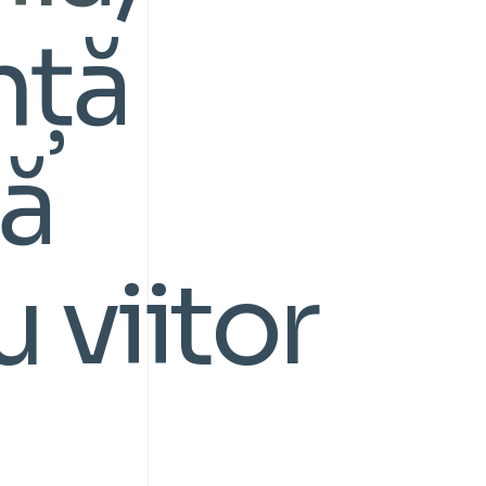
nță
ă
 viitor