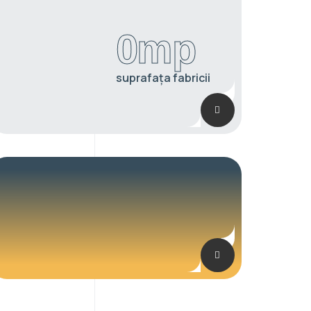
0
mp
suprafața fabricii