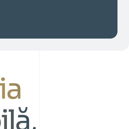
ia
ilă
,